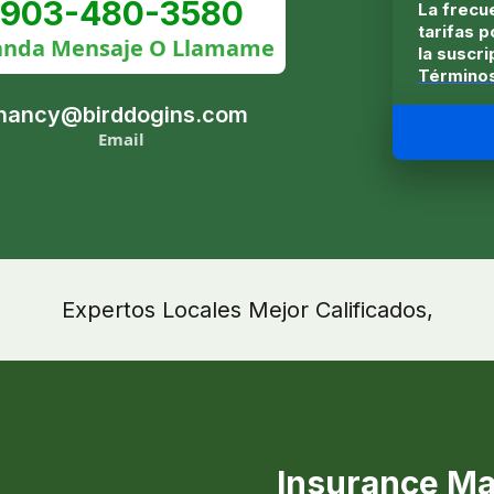
903-480-3580
La frecu
tarifas 
nda Mensaje O Llamame
la suscri
Término
nancy@birddogins.com
Email
Expertos Locales Mejor Calificados,
Insurance Ma