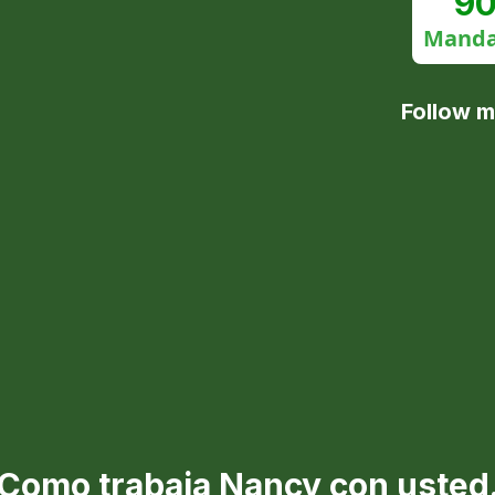
90
Manda
Follow m
Como trabaja Nancy con usted