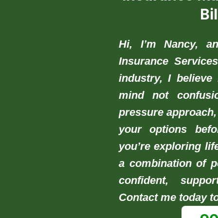
Bi
Hi, I’m Nancy, a
Insurance Services
industry, I believ
mind not confusio
pressure approach,
your options bef
you’re exploring lif
a combination of po
confident, suppo
Contact me today to