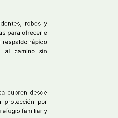
identes, robos y
as para ofrecerle
n respaldo rápido
a al camino sin
asa cubren desde
a protección por
efugio familiar y