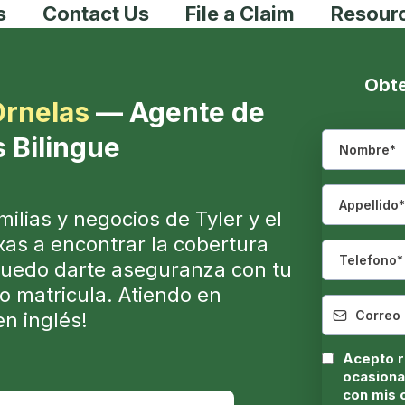
s
Contact Us
File a Claim
Resour
Obte
Ornelas
— Agente de
 Bilingue
ilias y negocios de Tyler y el
xas a encontrar la cobertura
Puedo darte aseguranza con tu
o matricula. Atiendo en
en inglés!
Acepto r
ocasiona
con mis 