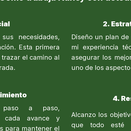
cial
2. Estr
sus necesidades,
Diseño un plan de
ación. Esta primera
mi experiencia té
trazar el camino al
asegurar los mejo
rada.
uno de los aspecto
uimiento
4. Re
a paso a paso,
Alcanzo los objet
n cada avance y
que todo esté 
os para mantener el