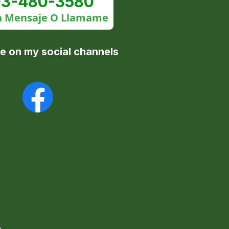
3-480-3580
 Mensaje O Llamame
e on my social channels
.